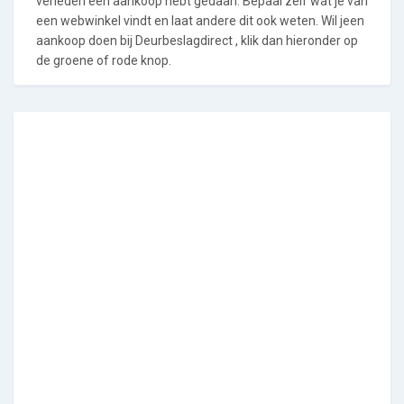
verleden een aankoop hebt gedaan. Bepaal zelf wat je van
een webwinkel vindt en laat andere dit ook weten. Wil jeen
aankoop doen bij Deurbeslagdirect , klik dan hieronder op
de groene of rode knop.