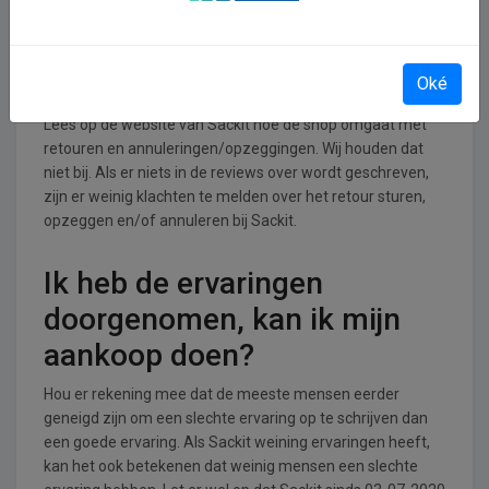
Retourneren, opzeggen of
annuleren bij Sackit
Oké
Lees op de website van Sackit hoe de shop omgaat met
retouren en annuleringen/opzeggingen. Wij houden dat
niet bij. Als er niets in de reviews over wordt geschreven,
zijn er weinig klachten te melden over het retour sturen,
opzeggen en/of annuleren bij Sackit.
Ik heb de ervaringen
doorgenomen, kan ik mijn
aankoop doen?
Hou er rekening mee dat de meeste mensen eerder
geneigd zijn om een slechte ervaring op te schrijven dan
een goede ervaring. Als Sackit weining ervaringen heeft,
kan het ook betekenen dat weinig mensen een slechte