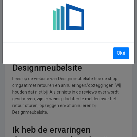
Designmeubelsite
operationeel
Designmeubelsite is actief in de Wonen, huis en tuin
branche.
Retourneren, opzeggen of
Oké
annuleren bij
Designmeubelsite
Lees op de website van Designmeubelsite hoe de shop
omgaat met retouren en annuleringen/opzeggingen. Wij
houden dat niet bij. Als er niets in de reviews over wordt
geschreven, zijn er weinig klachten te melden over het
retour sturen, opzeggen en/of annuleren bij
Designmeubelsite.
Ik heb de ervaringen