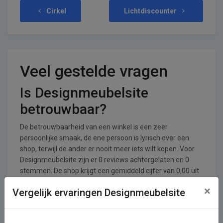
Cirkel
Lichtdiscounter
Veel gestelde vragen
Is Designmeubelsite
betrouwbaar?
De betrouwbaarheid van een winkel is een zeer
persoonlijke smaak, de ene persoon is lyrisch over een
shop, terwijl de ander er nooit meer iets wilt kopen. Voor
Designmeubelsite zijn er 0 reviews achtergelaten en 0
stemmen. De shop krijgt een gemiddeld cijfer van 0,00 uit
een totaal van 5.
×
Vergelijk ervaringen Designmeubelsite
In welke branches is