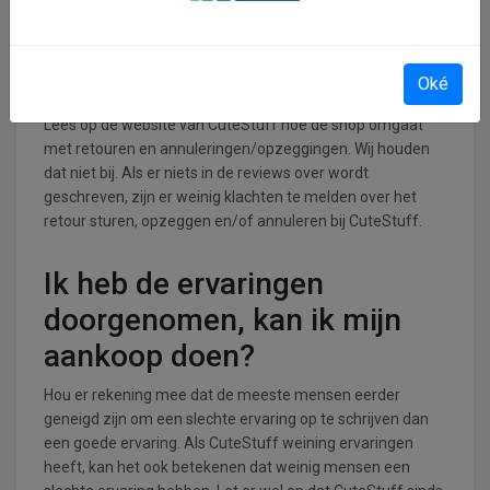
Retourneren, opzeggen of
annuleren bij CuteStuff
Oké
Lees op de website van CuteStuff hoe de shop omgaat
met retouren en annuleringen/opzeggingen. Wij houden
dat niet bij. Als er niets in de reviews over wordt
geschreven, zijn er weinig klachten te melden over het
retour sturen, opzeggen en/of annuleren bij CuteStuff.
Ik heb de ervaringen
doorgenomen, kan ik mijn
aankoop doen?
Hou er rekening mee dat de meeste mensen eerder
geneigd zijn om een slechte ervaring op te schrijven dan
een goede ervaring. Als CuteStuff weining ervaringen
heeft, kan het ook betekenen dat weinig mensen een