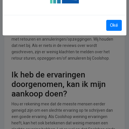
Retourneren, opzeggen of
annuleren bij Coolshop
Oké
Lees op de website van Coolshop hoe de shop omgaat
met retouren en annuleringen/opzeggingen. Wij houden
dat niet bij. Als er niets in de reviews over wordt
geschreven, zijn er weinig klachten te melden over het
retour sturen, opzeggen en/of annuleren bij Coolshop.
Ik heb de ervaringen
doorgenomen, kan ik mijn
aankoop doen?
Hou er rekening mee dat de meeste mensen eerder
geneigd zijn om een slechte ervaring op te schrijven dan
een goede ervaring. Als Coolshop weining ervaringen
heeft, kan het ook betekenen dat weinig mensen een