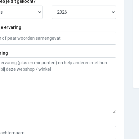
b je dit gekocht?
je ervaring
ring