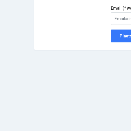
Email (* w
Plaat