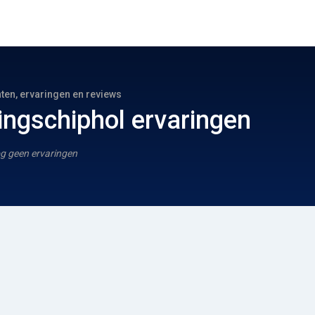
hten, ervaringen en reviews
ngschiphol ervaringen
g geen ervaringen