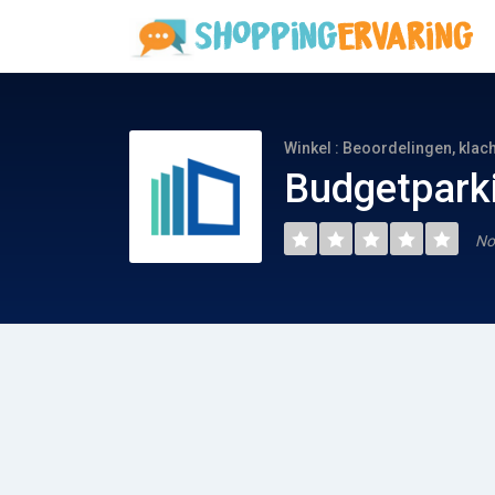
Winkel : Beoordelingen, klac
Budgetparki
No