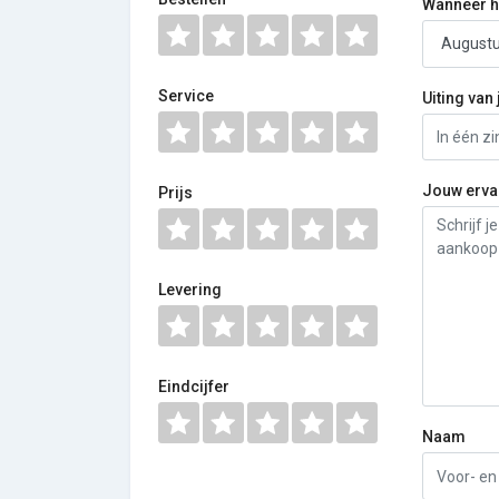
Wanneer he
Service
Uiting van 
Jouw erva
Prijs
Levering
Eindcijfer
Naam