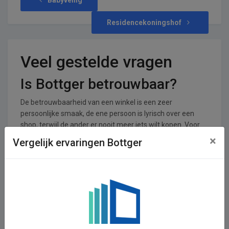
Residencekoningshof
Veel gestelde vragen
Is Bottger betrouwbaar?
De betrouwbaarheid van een winkel is een zeer
persoonlijke smaak, de ene persoon is lyrisch over een
shop, terwijl de ander er nooit meer iets wilt kopen. Voor
Bottger zijn er 0 reviews achtergelaten en 0 stemmen. De
×
Vergelijk ervaringen Bottger
shop krijgt een gemiddeld cijfer van 0,00 uit een totaal van
5.
In welke branches is Bottger
operationeel
Bottger is actief in de Diversen branche.