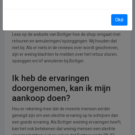
Retourneren, opzeggen of
Oké
annuleren bij Bottger
Lees op de website van Bottger hoe de shop omgaat met
retouren en annuleringen/opzeggingen. Wij houden dat
niet bij. Als er niets in de reviews over wordt geschreven,
zijn er weinig klachten te melden over het retour sturen,
opzeggen en/of annuleren bij Bottger.
Ik heb de ervaringen
doorgenomen, kan ik mijn
aankoop doen?
Hou er rekening mee dat de meeste mensen eerder
geneigd zijn om een slechte ervaring op te schrijven dan
een goede ervaring. Als Bottger weining ervaringen heeft,
kan het ook betekenen dat weinig mensen een slechte