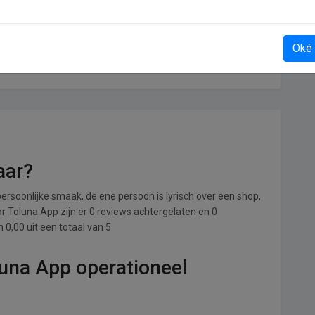
Oké
Toni Pons
aar?
ersoonlijke smaak, de ene persoon is lyrisch over een shop,
oor Toluna App zijn er 0 reviews achtergelaten en 0
0,00 uit een totaal van 5.
luna App operationeel