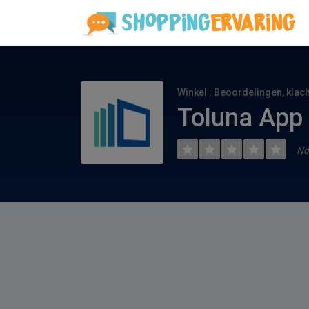
Winkel : Beoordelingen, klac
Toluna App 
No