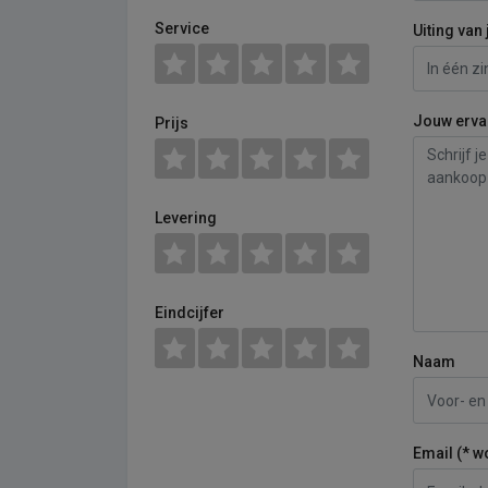
Service
Uiting van 
Jouw erva
Prijs
Levering
Eindcijfer
Naam
Email (* w