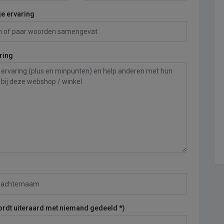
je ervaring
ring
ordt uiteraard met niemand gedeeld *)