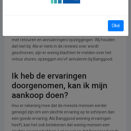
Retourneren, opzeggen of
annuleren bij Banggood
Oké
Lees op de website van Banggood hoe de shop omgaat
met retouren en annuleringen/opzeggingen. Wij houden
dat niet bij. Als er niets in de reviews over wordt
geschreven, zijn er weinig klachten te melden over het
retour sturen, opzeggen en/of annuleren bij Banggood.
Ik heb de ervaringen
doorgenomen, kan ik mijn
aankoop doen?
Hou er rekening mee dat de meeste mensen eerder
geneigd zijn om een slechte ervaring op te schrijven dan
een goede ervaring. Als Banggood weining ervaringen
heeft, kan het ook betekenen dat weinig mensen een