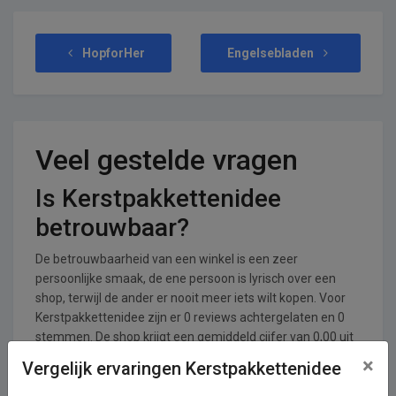
HopforHer
Engelsebladen
Veel gestelde vragen
Is Kerstpakkettenidee
betrouwbaar?
De betrouwbaarheid van een winkel is een zeer
persoonlijke smaak, de ene persoon is lyrisch over een
shop, terwijl de ander er nooit meer iets wilt kopen. Voor
Kerstpakkettenidee zijn er 0 reviews achtergelaten en 0
stemmen. De shop krijgt een gemiddeld cijfer van 0,00 uit
een totaal van 5.
×
Vergelijk ervaringen Kerstpakkettenidee