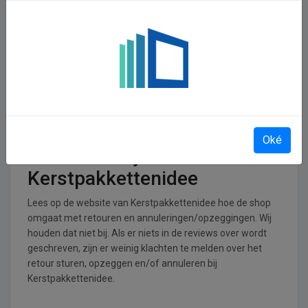
In welke branches is
Kerstpakkettenidee
operationeel
Kerstpakkettenidee is actief in de Cadeaus en gadgets
branche.
Retourneren, opzeggen of
Oké
annuleren bij
Kerstpakkettenidee
Lees op de website van Kerstpakkettenidee hoe de shop
omgaat met retouren en annuleringen/opzeggingen. Wij
houden dat niet bij. Als er niets in de reviews over wordt
geschreven, zijn er weinig klachten te melden over het
retour sturen, opzeggen en/of annuleren bij
Kerstpakkettenidee.