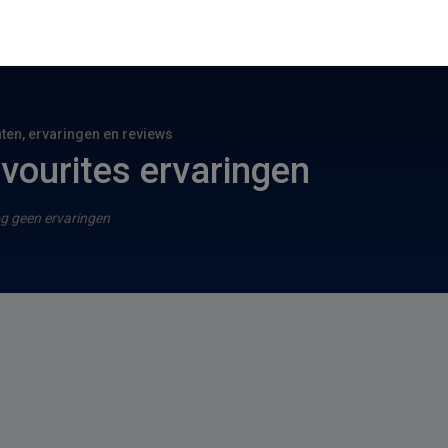
hten, ervaringen en reviews
vourites ervaringen
g geen ervaringen