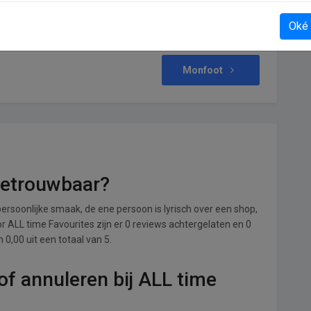
Oké
Monfoot
betrouwbaar?
ersoonlijke smaak, de ene persoon is lyrisch over een shop,
oor ALL time Favourites zijn er 0 reviews achtergelaten en 0
0,00 uit een totaal van 5.
f annuleren bij ALL time