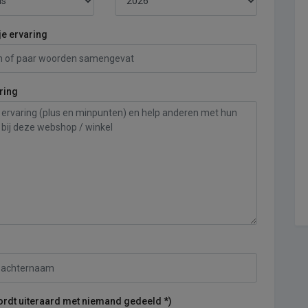
je ervaring
ring
ordt uiteraard met niemand gedeeld *)