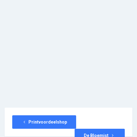
Printvoordeelshop
De Bloemist