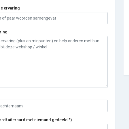
je ervaring
ring
ordt uiteraard met niemand gedeeld *)