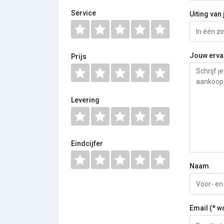
Service
Uiting van 
Jouw erva
Prijs
Levering
Eindcijfer
Naam
Email (* w