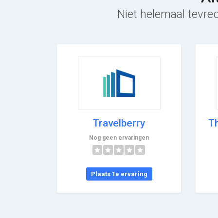
Niet helemaal tevred
Travelberry
T
Nog geen ervaringen
Plaats 1e ervaring