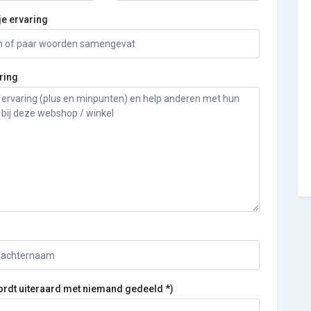
je ervaring
ring
ordt uiteraard met niemand gedeeld *)