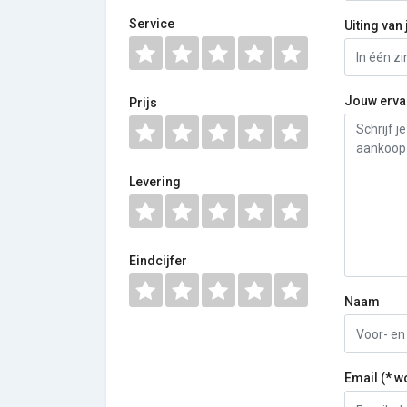
Service
Uiting van 
Jouw erva
Prijs
Levering
Eindcijfer
Naam
Email (* w