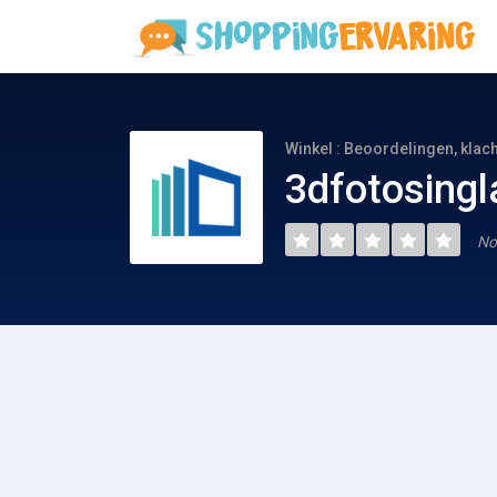
Winkel : Beoordelingen, klac
3dfotosingl
No