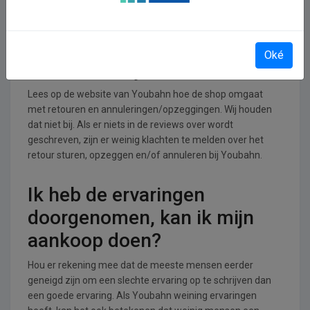
branche.
Retourneren, opzeggen of
Oké
annuleren bij Youbahn
Lees op de website van Youbahn hoe de shop omgaat
met retouren en annuleringen/opzeggingen. Wij houden
dat niet bij. Als er niets in de reviews over wordt
geschreven, zijn er weinig klachten te melden over het
retour sturen, opzeggen en/of annuleren bij Youbahn.
Ik heb de ervaringen
doorgenomen, kan ik mijn
aankoop doen?
Hou er rekening mee dat de meeste mensen eerder
geneigd zijn om een slechte ervaring op te schrijven dan
een goede ervaring. Als Youbahn weining ervaringen