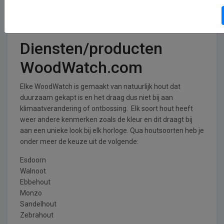
gaan zo’n review. Mits het betrekking heeft tot de
webshop en je eigen ervaringen met WoodWatch.com
natuurlijk.
Diensten/producten
WoodWatch.com
Elke WoodWatch is gemaakt van natuurlijk hout dat
duurzaam gekapt is en het draag dus niet bij aan
klimaatverandering of ontbossing. Elk soort hout heeft
weer andere kenmerken zoals de kleur en dit draagt bij
aan een unieke look bij elk horloge. Qua houtsoorten heb je
onder meer de keuze uit de volgende:
Esdoorn
Walnoot
Ebbehout
Monzo
Sandelhout
Zebrahout