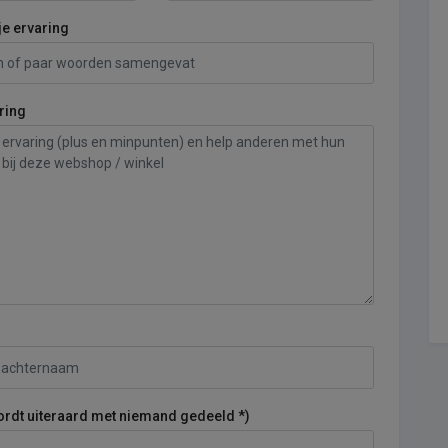
je ervaring
ring
ordt uiteraard met niemand gedeeld *)