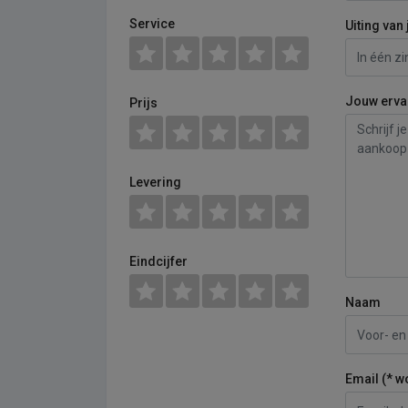
Service
Uiting van 
Jouw erva
Prijs
Levering
Eindcijfer
Naam
Email (* w