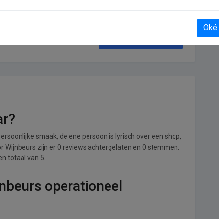
Oké
Guide and Go
ar?
ersoonlijke smaak, de ene persoon is lyrisch over een shop,
oor Wijnbeurs zijn er 0 reviews achtergelaten en 0 stemmen.
en totaal van 5.
jnbeurs operationeel
.