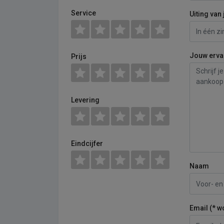
Service
Uiting van 
Jouw erva
Prijs
Levering
Eindcijfer
Naam
Email (* w