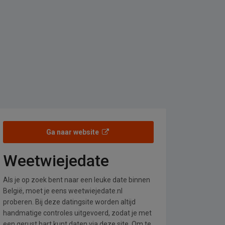
Ga naar website
Weetwiejedate
Als je op zoek bent naar een leuke date binnen
België, moet je eens weetwiejedate.nl
proberen. Bij deze datingsite worden altijd
handmatige controles uitgevoerd, zodat je met
een gerust hart kunt daten via deze site. Om te