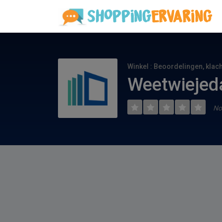
Winkel : Beoordelingen, klac
Weetwiejeda
No