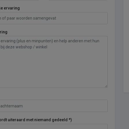
je ervaring
ring
ordt uiteraard met niemand gedeeld *)