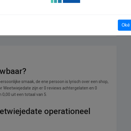
Spiru
Oké
uwbaar?
ersoonlijke smaak, de ene persoon is lyrisch over een shop,
oor Weetwiejedate zijn er 0 reviews achtergelaten en 0
0,00 uit een totaal van 5.
etwiejedate operationeel