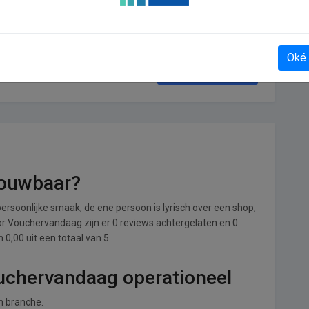
Oké
Puppyren
rouwbaar?
ersoonlijke smaak, de ene persoon is lyrisch over een shop,
Voor Vouchervandaag zijn er 0 reviews achtergelaten en 0
0,00 uit een totaal van 5.
ouchervandaag operationeel
n branche.