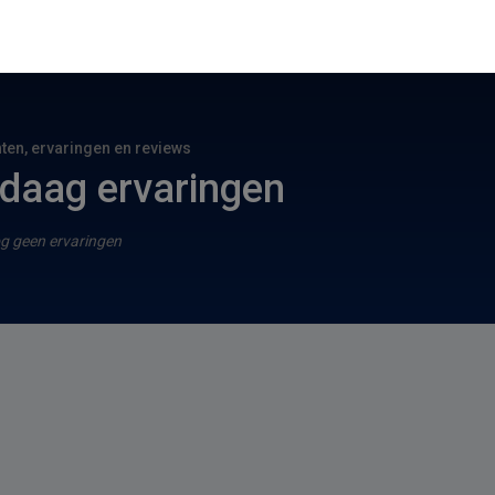
hten, ervaringen en reviews
daag ervaringen
g geen ervaringen