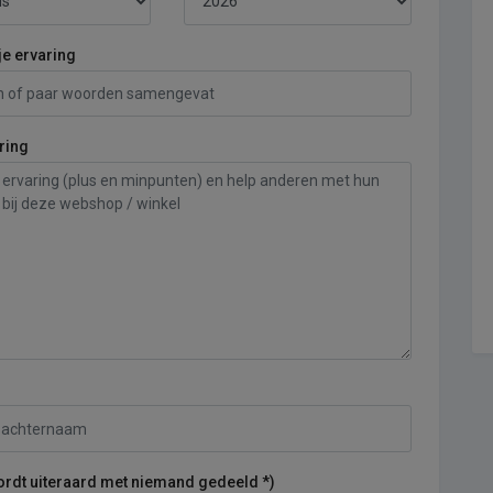
je ervaring
ring
ordt uiteraard met niemand gedeeld *)