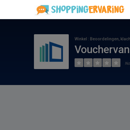
Winkel : Beoordelingen, klac
Vouchervan
No