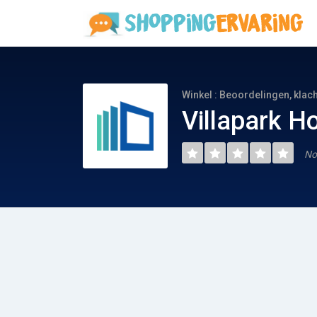
Winkel : Beoordelingen, klac
Villapark H
No