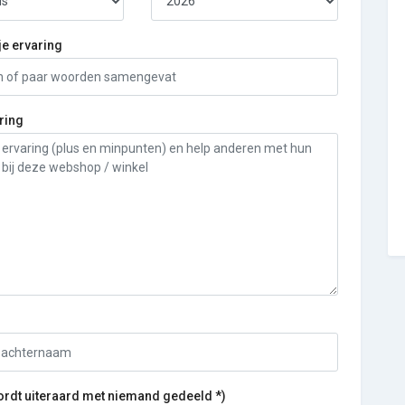
je ervaring
ring
ordt uiteraard met niemand gedeeld *)