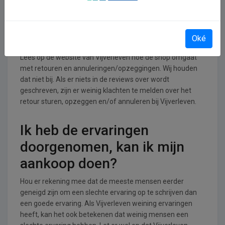
Retourneren, opzeggen of
annuleren bij Vijverleven
Oké
Lees op de website van Vijverleven hoe de shop omgaat
met retouren en annuleringen/opzeggingen. Wij houden
dat niet bij. Als er niets in de reviews over wordt
geschreven, zijn er weinig klachten te melden over het
retour sturen, opzeggen en/of annuleren bij Vijverleven.
Ik heb de ervaringen
doorgenomen, kan ik mijn
aankoop doen?
Hou er rekening mee dat de meeste mensen eerder
geneigd zijn om een slechte ervaring op te schrijven dan
een goede ervaring. Als Vijverleven weining ervaringen
heeft, kan het ook betekenen dat weinig mensen een