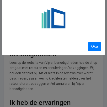
In welke branches is Vijver
benodigdheden operationeel
Vijver benodigdheden is actief in de Dieren Webshops
branche.
Retourneren, opzeggen of
annuleren bij Vijver
Oké
benodigdheden
Lees op de website van Vijver benodigdheden hoe de shop
omgaat met retouren en annuleringen/opzeggingen. Wij
houden dat niet bij. Als er niets in de reviews over wordt
geschreven, zijn er weinig klachten te melden over het
retour sturen, opzeggen en/of annuleren bij Vijver
benodigdheden.
Ik heb de ervaringen