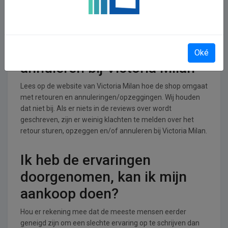
Milan operationeel
Victoria Milan is actief in de Dating branche.
Retourneren, opzeggen of
Oké
annuleren bij Victoria Milan
Lees op de website van Victoria Milan hoe de shop omgaat
met retouren en annuleringen/opzeggingen. Wij houden
dat niet bij. Als er niets in de reviews over wordt
geschreven, zijn er weinig klachten te melden over het
retour sturen, opzeggen en/of annuleren bij Victoria Milan.
Ik heb de ervaringen
doorgenomen, kan ik mijn
aankoop doen?
Hou er rekening mee dat de meeste mensen eerder
geneigd zijn om een slechte ervaring op te schrijven dan