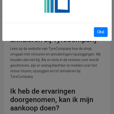
TyreCompany operationeel
TyreCompany is actief in de Auto’s, motoren en fietsen
branche.
Retourneren, opzeggen of
Oké
annuleren bij TyreCompany
Lees op de website van TyreCompany hoe de shop
omgaat met retouren en annuleringen/opzeggingen. Wij
houden dat niet bij. Als er niets in de reviews over wordt
geschreven, zijn er weinig klachten te melden over het
retour sturen, opzeggen en/of annuleren bij
TyreCompany.
Ik heb de ervaringen
doorgenomen, kan ik mijn
aankoop doen?