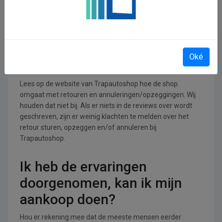
Trapautoshop operationeel
Trapautoshop is actief in de Speelgoed branche.
Retourneren, opzeggen of
Oké
annuleren bij Trapautoshop
Lees op de website van Trapautoshop hoe de shop
omgaat met retouren en annuleringen/opzeggingen. Wij
houden dat niet bij. Als er niets in de reviews over wordt
geschreven, zijn er weinig klachten te melden over het
retour sturen, opzeggen en/of annuleren bij
Trapautoshop.
Ik heb de ervaringen
doorgenomen, kan ik mijn
aankoop doen?
Hou er rekening mee dat de meeste mensen eerder