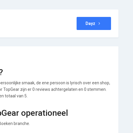
Dayz
?
ersoonlijke smaak, de ene persoon is lyrisch over een shop,
Voor TopGear zijn er 0 reviews achtergelaten en 0 stemmen.
en totaal van 5.
pGear operationeel
n Boeken branche.