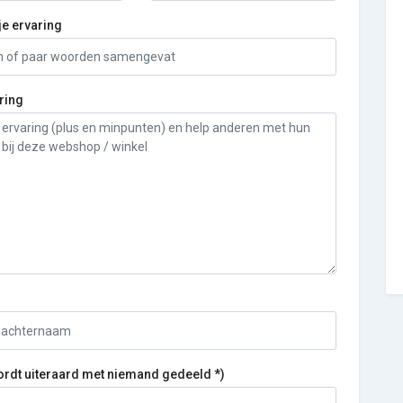
je ervaring
ring
ordt uiteraard met niemand gedeeld *)