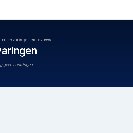
hten, ervaringen en reviews
varingen
g geen ervaringen