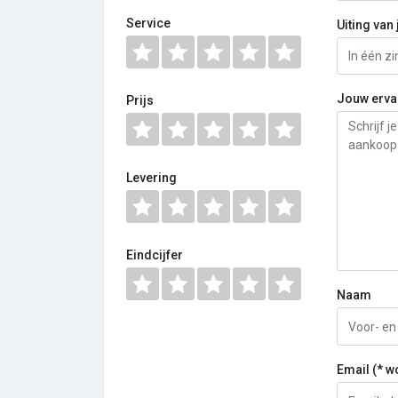
Service
Uiting van 
Jouw erva
Prijs
Levering
Eindcijfer
Naam
Email (* w