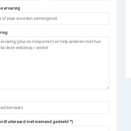
je ervaring
ring
ordt uiteraard met niemand gedeeld *)