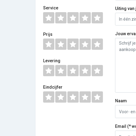
Service
Uiting van 
Jouw erva
Prijs
Levering
Eindcijfer
Naam
Email (* w