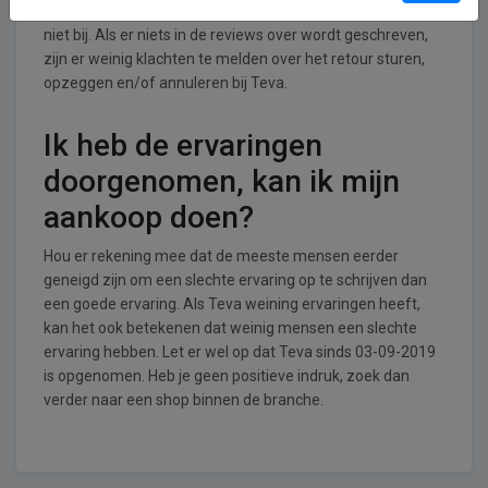
retouren en annuleringen/opzeggingen. Wij houden dat
niet bij. Als er niets in de reviews over wordt geschreven,
zijn er weinig klachten te melden over het retour sturen,
opzeggen en/of annuleren bij Teva.
Ik heb de ervaringen
doorgenomen, kan ik mijn
aankoop doen?
Hou er rekening mee dat de meeste mensen eerder
geneigd zijn om een slechte ervaring op te schrijven dan
een goede ervaring. Als Teva weining ervaringen heeft,
kan het ook betekenen dat weinig mensen een slechte
ervaring hebben. Let er wel op dat Teva sinds 03-09-2019
is opgenomen. Heb je geen positieve indruk, zoek dan
verder naar een shop binnen de branche.