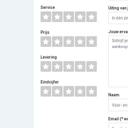
Service
Uiting van 
Jouw erva
Prijs
Levering
Eindcijfer
Naam
Email (* w