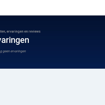
hten, ervaringen en reviews
varingen
g geen ervaringen