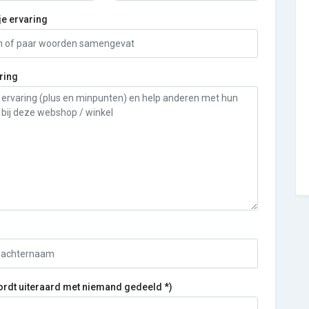
je ervaring
ring
ordt uiteraard met niemand gedeeld *)