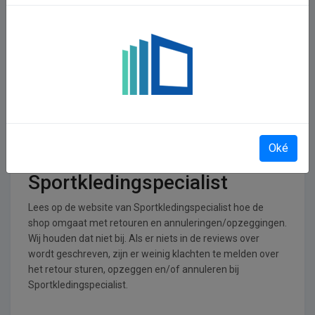
In welke branches is
Sportkledingspecialist
operationeel
Sportkledingspecialist is actief in de Sport en recreatie
branche.
Retourneren, opzeggen of
Oké
annuleren bij
Sportkledingspecialist
Lees op de website van Sportkledingspecialist hoe de
shop omgaat met retouren en annuleringen/opzeggingen.
Wij houden dat niet bij. Als er niets in de reviews over
wordt geschreven, zijn er weinig klachten te melden over
het retour sturen, opzeggen en/of annuleren bij
Sportkledingspecialist.