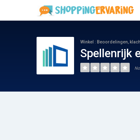
Winkel : Beoordelingen, klac
Spellenrijk 
No