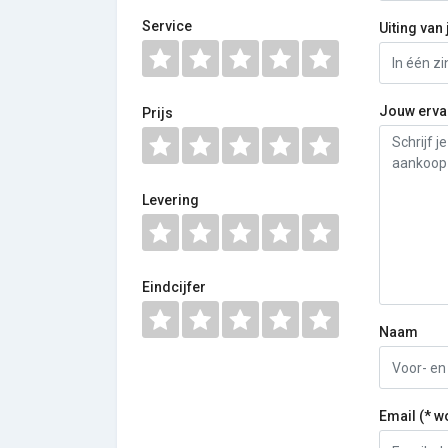
Service
Uiting van 
Jouw erva
Prijs
Levering
Eindcijfer
Naam
Email (* w