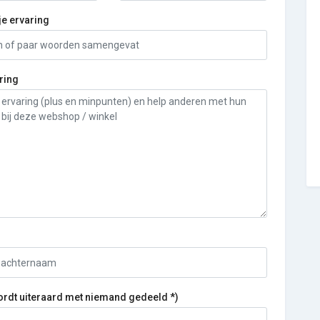
je ervaring
ring
ordt uiteraard met niemand gedeeld *)