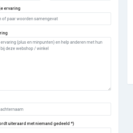
je ervaring
ring
ordt uiteraard met niemand gedeeld *)