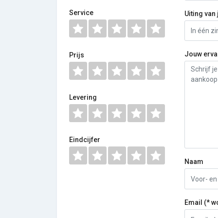
Service
Uiting van 
Jouw erva
Prijs
Levering
Eindcijfer
Naam
Email (* w