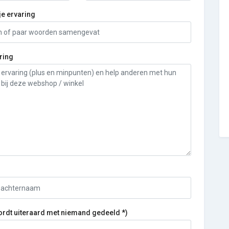
je ervaring
ring
ordt uiteraard met niemand gedeeld *)