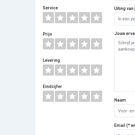
Service
Uiting van 
Jouw erva
Prijs
Levering
Eindcijfer
Naam
Email (* w