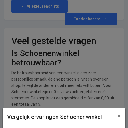
Allekleurenshirts
Tandenborstel
Veel gestelde vragen
Is Schoenenwinkel
betrouwbaar?
De betrouwbaarheid van een winkel is een zeer
persoonlijke smaak, de ene persoon is lyrisch over een
shop, terwijl de ander er nooit meer iets wilt kopen. Voor
Schoenenwinkel zijn er 0 reviews achtergelaten en 0
stemmen. De shop krijgt een gemiddeld cijfer van 0,00 uit
een totaal van 5.
×
Vergelijk ervaringen Schoenenwinkel
In welke branches is