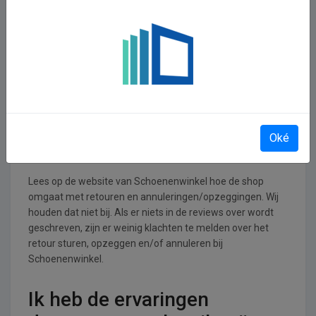
Schoenenwinkel
operationeel
Schoenenwinkel is actief in de Kleding, Tassen, Schoenen
en Accessoires branche.
Retourneren, opzeggen of
annuleren bij
Oké
Schoenenwinkel
Lees op de website van Schoenenwinkel hoe de shop
omgaat met retouren en annuleringen/opzeggingen. Wij
houden dat niet bij. Als er niets in de reviews over wordt
geschreven, zijn er weinig klachten te melden over het
retour sturen, opzeggen en/of annuleren bij
Schoenenwinkel.
Ik heb de ervaringen