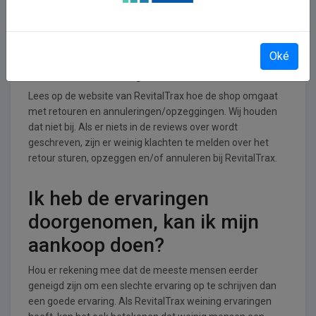
branche.
Retourneren, opzeggen of
Oké
annuleren bij RevitalTrax
Lees op de website van RevitalTrax hoe de shop omgaat
met retouren en annuleringen/opzeggingen. Wij houden
dat niet bij. Als er niets in de reviews over wordt
geschreven, zijn er weinig klachten te melden over het
retour sturen, opzeggen en/of annuleren bij RevitalTrax.
Ik heb de ervaringen
doorgenomen, kan ik mijn
aankoop doen?
Hou er rekening mee dat de meeste mensen eerder
geneigd zijn om een slechte ervaring op te schrijven dan
een goede ervaring. Als RevitalTrax weining ervaringen