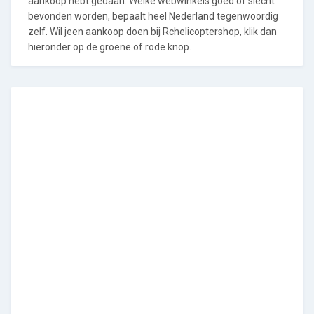
aankoop hebt gedaan. Welke webwinkels goed of slecht
bevonden worden, bepaalt heel Nederland tegenwoordig
zelf. Wil jeen aankoop doen bij Rchelicoptershop, klik dan
hieronder op de groene of rode knop.