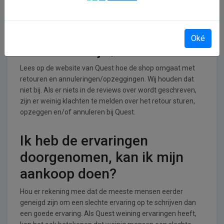
branche.
Retourneren, opzeggen of
Oké
annuleren bij Quest
Lees op de website van Quest hoe de shop omgaat met
retouren en annuleringen/opzeggingen. Wij houden dat
niet bij. Als er niets in de reviews over wordt geschreven,
zijn er weinig klachten te melden over het retour sturen,
opzeggen en/of annuleren bij Quest.
Ik heb de ervaringen
doorgenomen, kan ik mijn
aankoop doen?
Hou er rekening mee dat de meeste mensen eerder
geneigd zijn om een slechte ervaring op te schrijven dan
een goede ervaring. Als Quest weining ervaringen heeft,