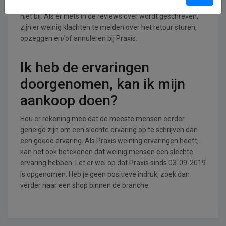
retouren en annuleringen/opzeggingen. Wij houden dat
niet bij. Als er niets in de reviews over wordt geschreven,
zijn er weinig klachten te melden over het retour sturen,
opzeggen en/of annuleren bij Praxis.
Ik heb de ervaringen
doorgenomen, kan ik mijn
aankoop doen?
Hou er rekening mee dat de meeste mensen eerder
geneigd zijn om een slechte ervaring op te schrijven dan
een goede ervaring. Als Praxis weining ervaringen heeft,
kan het ook betekenen dat weinig mensen een slechte
ervaring hebben. Let er wel op dat Praxis sinds 03-09-2019
is opgenomen. Heb je geen positieve indruk, zoek dan
verder naar een shop binnen de branche.