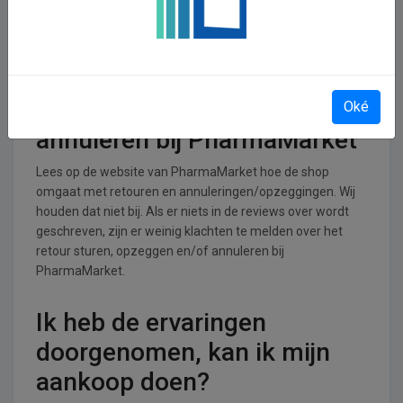
PharmaMarket operationeel
PharmaMarket is actief in de Gezondheid en Verzorging
branche.
Retourneren, opzeggen of
Oké
annuleren bij PharmaMarket
Lees op de website van PharmaMarket hoe de shop
omgaat met retouren en annuleringen/opzeggingen. Wij
houden dat niet bij. Als er niets in de reviews over wordt
geschreven, zijn er weinig klachten te melden over het
retour sturen, opzeggen en/of annuleren bij
PharmaMarket.
Ik heb de ervaringen
doorgenomen, kan ik mijn
aankoop doen?