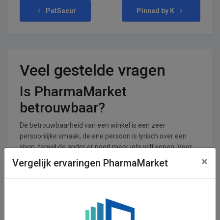
PetSecur
Pinned by K
Veel gestelde vragen
Is PharmaMarket
betrouwbaar?
De betrouwbaarheid van een winkel is een zeer
persoonlijke smaak, de ene persoon is lyrisch over een
shop, terwijl de ander er nooit meer iets wilt kopen. Voor
PharmaMarket zijn er 0 reviews achtergelaten en 0
×
Vergelijk ervaringen PharmaMarket
stemmen. De shop krijgt een gemiddeld cijfer van 0,00 uit
een totaal van 5.
In welke branches is