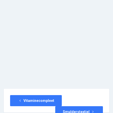
Vitaminecompleet
Smulderstextiel