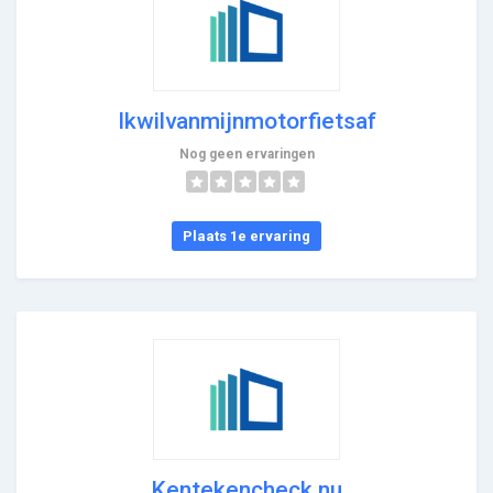
Ikwilvanmijnmotorfietsaf
Nog geen ervaringen
Plaats 1e ervaring
Kentekencheck.nu