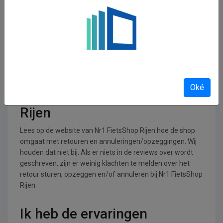
In welke branches is Nr1
FietsShop Rijen operationeel
Nr1 FietsShop Rijen is actief in de Gezondheid en
Verzorging branche.
Retourneren, opzeggen of
Oké
annuleren bij Nr1 FietsShop
Rijen
Lees op de website van Nr1 FietsShop Rijen hoe de shop
omgaat met retouren en annuleringen/opzeggingen. Wij
houden dat niet bij. Als er niets in de reviews over wordt
geschreven, zijn er weinig klachten te melden over het
retour sturen, opzeggen en/of annuleren bij Nr1 FietsShop
Rijen.
Ik heb de ervaringen