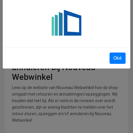
In welke branches is
Nouveau Webwinkel
operationeel
Nouveau Webwinkel is actief in de Hobby, vrije tijd,
entertainment en ontspanning branche.
Retourneren, opzeggen of
Oké
annuleren bij Nouveau
Webwinkel
Lees op de website van Nouveau Webwinkel hoe de shop
omgaat met retouren en annuleringen/opzeggingen. Wij
houden dat niet bij. Als er niets in de reviews over wordt
geschreven, zijn er weinig klachten te melden over het
retour sturen, opzeggen en/of annuleren bij Nouveau
Webwinkel.