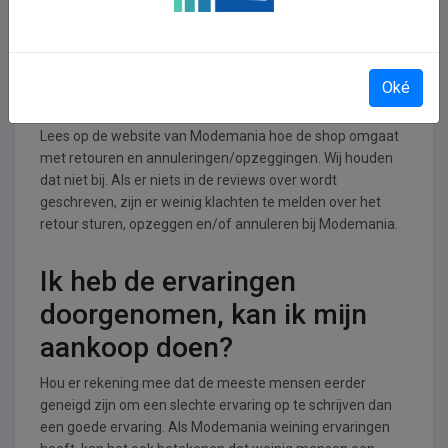
Accessoires branche.
Retourneren, opzeggen of
Oké
annuleren bij Modemania
Lees op de website van Modemania hoe de shop omgaat
met retouren en annuleringen/opzeggingen. Wij houden
dat niet bij. Als er niets in de reviews over wordt
geschreven, zijn er weinig klachten te melden over het
retour sturen, opzeggen en/of annuleren bij Modemania.
Ik heb de ervaringen
doorgenomen, kan ik mijn
aankoop doen?
Hou er rekening mee dat de meeste mensen eerder
geneigd zijn om een slechte ervaring op te schrijven dan
een goede ervaring. Als Modemania weining ervaringen