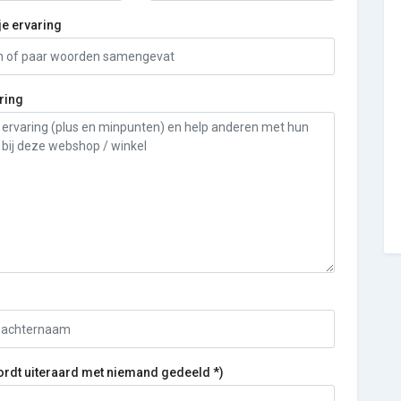
je ervaring
ring
ordt uiteraard met niemand gedeeld *)