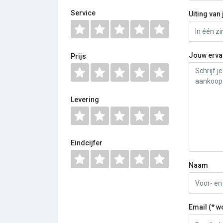
Service
Uiting van 
Jouw erva
Prijs
Levering
Eindcijfer
Naam
Email (* w