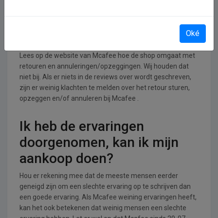
Retourneren, opzeggen of
Oké
annuleren bij Mcafee
Lees op de website van Mcafee hoe de shop omgaat met
retouren en annuleringen/opzeggingen. Wij houden dat
niet bij. Als er niets in de reviews over wordt geschreven,
zijn er weinig klachten te melden over het retour sturen,
opzeggen en/of annuleren bij Mcafee .
Ik heb de ervaringen
doorgenomen, kan ik mijn
aankoop doen?
Hou er rekening mee dat de meeste mensen eerder
geneigd zijn om een slechte ervaring op te schrijven dan
een goede ervaring. Als Mcafee weining ervaringen heeft,
kan het ook betekenen dat weinig mensen een slechte