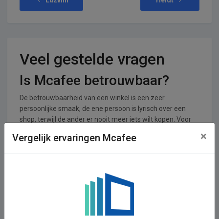
Veel gestelde vragen
Is Mcafee betrouwbaar?
De betrouwbaarheid van een winkel is een zeer
persoonlijke smaak, de ene persoon is lyrisch over een
shop, terwijl de ander er nooit meer iets wilt kopen. Voor
Mcafee zijn er 0 reviews achtergelaten en 0 stemmen. De
×
Vergelijk ervaringen Mcafee
shop krijgt een gemiddeld cijfer van 0,00 uit een totaal van
5.
In welke branches is Mcafee
operationeel
Mcafee is actief in de Witgoed en Electronica branche.