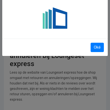
In welke branches is
Loungeset express
operationeel
Loungeset express is actief in de Wonen, huis en tuin
branche.
Retourneren, opzeggen of
Oké
annuleren bij Loungeset
express
Lees op de website van Loungeset express hoe de shop
omgaat met retouren en annuleringen/opzeggingen. Wij
houden dat niet bij. Als er niets in de reviews over wordt
geschreven, zijn er weinig klachten te melden over het
retour sturen, opzeggen en/of annuleren bij Loungeset
express.