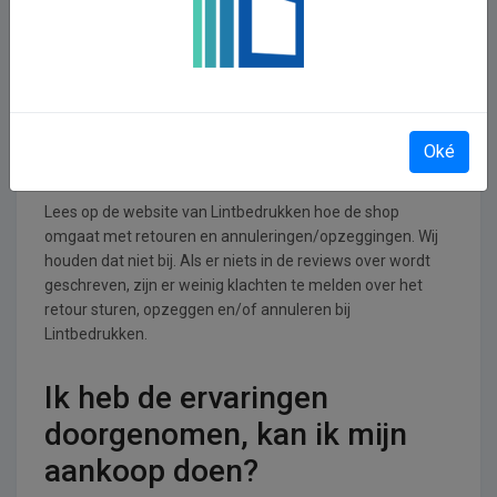
Lintbedrukken operationeel
Lintbedrukken is actief in de Hobby, vrije tijd,
entertainment en ontspanning branche.
Retourneren, opzeggen of
Oké
annuleren bij Lintbedrukken
Lees op de website van Lintbedrukken hoe de shop
omgaat met retouren en annuleringen/opzeggingen. Wij
houden dat niet bij. Als er niets in de reviews over wordt
geschreven, zijn er weinig klachten te melden over het
retour sturen, opzeggen en/of annuleren bij
Lintbedrukken.
Ik heb de ervaringen
doorgenomen, kan ik mijn
aankoop doen?