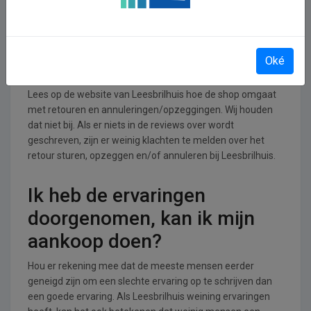
branche.
Retourneren, opzeggen of
Oké
annuleren bij Leesbrilhuis
Lees op de website van Leesbrilhuis hoe de shop omgaat
met retouren en annuleringen/opzeggingen. Wij houden
dat niet bij. Als er niets in de reviews over wordt
geschreven, zijn er weinig klachten te melden over het
retour sturen, opzeggen en/of annuleren bij Leesbrilhuis.
Ik heb de ervaringen
doorgenomen, kan ik mijn
aankoop doen?
Hou er rekening mee dat de meeste mensen eerder
geneigd zijn om een slechte ervaring op te schrijven dan
een goede ervaring. Als Leesbrilhuis weining ervaringen