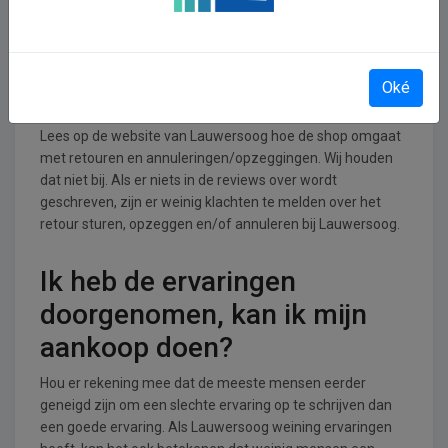
UItgaan branche.
Retourneren, opzeggen of
Oké
annuleren bij Lauwersoog
Lees op de website van Lauwersoog hoe de shop omgaat
met retouren en annuleringen/opzeggingen. Wij houden
dat niet bij. Als er niets in de reviews over wordt
geschreven, zijn er weinig klachten te melden over het
retour sturen, opzeggen en/of annuleren bij Lauwersoog.
Ik heb de ervaringen
doorgenomen, kan ik mijn
aankoop doen?
Hou er rekening mee dat de meeste mensen eerder
geneigd zijn om een slechte ervaring op te schrijven dan
een goede ervaring. Als Lauwersoog weining ervaringen